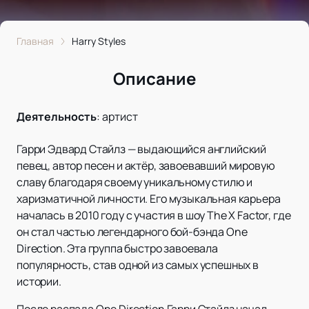
Главная
Harry Styles
Описание
Деятельность
:
артист
Гарри Эдвард Стайлз — выдающийся английский
певец, автор песен и актёр, завоевавший мировую
славу благодаря своему уникальному стилю и
харизматичной личности. Его музыкальная карьера
началась в 2010 году с участия в шоу The X Factor, где
он стал частью легендарного бой-бэнда One
Direction. Эта группа быстро завоевала
популярность, став одной из самых успешных в
истории.