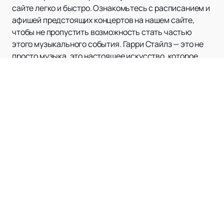
сайте легко и быстро. Ознакомьтесь с расписанием и
афишей предстоящих концертов на нашем сайте,
чтобы не пропустить возможность стать частью
этого музыкального события. Гарри Стайлз — это не
просто музыка, это настоящее искусство, которое
вдохновляет и объединяет миллионы людей по всему
миру.
HARRY STYLES
Афиша и билеты