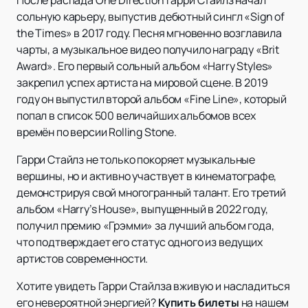
После распада One Direction Гарри Стайлз начал
сольную карьеру, выпустив дебютный сингл «Sign of
the Times» в 2017 году. Песня мгновенно возглавила
чарты, а музыкальное видео получило награду «Brit
Award». Его первый сольный альбом «Harry Styles»
закрепил успех артиста на мировой сцене. В 2019
году он выпустил второй альбом «Fine Line», который
попал в список 500 величайших альбомов всех
времён по версии Rolling Stone.
Гарри Стайлз не только покоряет музыкальные
вершины, но и активно участвует в кинематографе,
демонстрируя свой многогранный талант. Его третий
альбом «Harry’s House», выпущенный в 2022 году,
получил премию «Грэмми» за лучший альбом года,
что подтверждает его статус одного из ведущих
артистов современности.
Хотите увидеть Гарри Стайлза вживую и насладиться
его невероятной энергией?
Купить билеты
на нашем