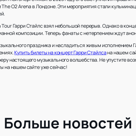
 The O2 Arena в Лондоне. Эти мероприятия стали кульминац
й.
Tour Гарри Стайлс взял небольшой перерыв. Однако в конце
анной композиции. Теперь фанаты с нетерпением ждут анон
музыкального праздника и насладиться живым исполнением Г
ениях.
Купить билеты на концерт Гарри Стайлса
на нашем са
феру настоящего музыкального волшебства. Не упустите воз
ы на нашем сайте уже сейчас!
Больше новостей