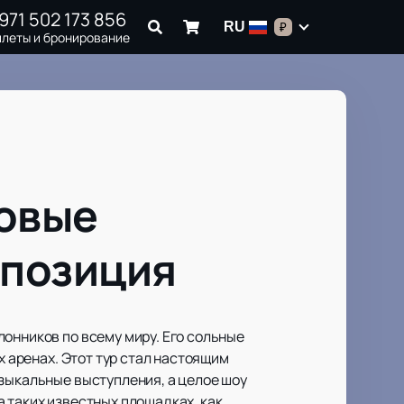
971 502 173 856
RU
₽
илеты и бронирование
новые
мпозиция
онников по всему миру. Его сольные
х аренах. Этот тур стал настоящим
узыкальные выступления, а целое шоу
 таких известных площадках, как