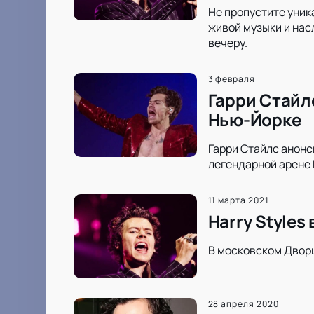
Не пропустите уник
живой музыки и нас
вечеру.
3 февраля
Гарри Стайлс
Нью-Йорке
Гарри Стайлс анонс
легендарной арене 
11 марта 2021
Harry Styles
В московском Дворц
28 апреля 2020