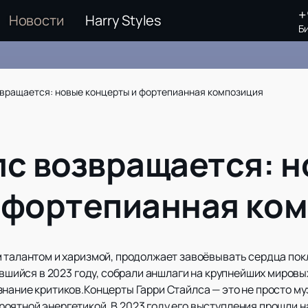
+
Новости
Harry Styles
Б
звращается: новые концерты и фортепианная композиция
лс возвращается: 
 фортепианная ко
 талантом и харизмой, продолжает завоёвывать сердца покл
шившийся в 2023 году, собрали аншлаги на крупнейших мировы
знание критиков.Концерты Гарри Стайлса — это не просто м
ятной энергетикой. В 2023 году его выступления прошли на