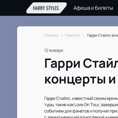
Афиша и билеты
HARRY STYLES
Главная
Новости
Гарри Стайлс во
12 января
Гарри Стай
концерты и
Гарри Стайлс, известный своим ярким
туры, такие как Love On Tour, завер
событием для фанатов и получил при
с захватывающей атмосферой и неверо