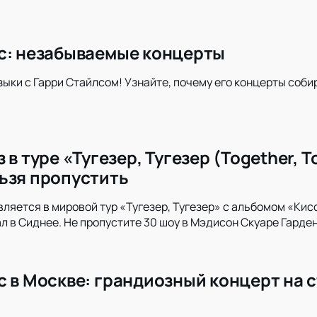
с: незабываемые концерты
зыки с Гарри Стайлсом! Узнайте, почему его концерты соб
 в туре «Тугезер, Тугезер (Together, 
ьзя пропустить
вляется в мировой тур «Тугезер, Тугезер» с альбомом «Кисс
л в Сиднее. Не пропустите 30 шоу в Мэдисон Скуаре Гарден!
с в Москве: грандиозный концерт на 