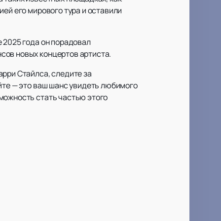
ией его мирового тура и оставили
 2025 года он порадовал
сов новых концертов артиста.
арри Стайлса, следите за
йте — это ваш шанс увидеть любимого
можность стать частью этого