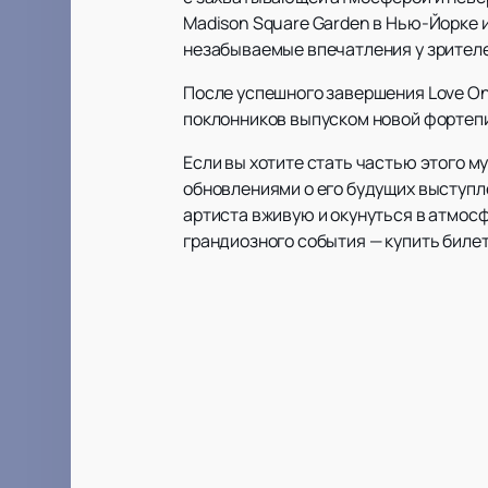
Madison Square Garden в Нью-Йорке и
незабываемые впечатления у зрителе
После успешного завершения Love On 
поклонников выпуском новой фортепи
Если вы хотите стать частью этого 
обновлениями о его будущих выступл
артиста вживую и окунуться в атмос
грандиозного события — купить билет